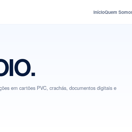
Início
Quem Somo
OIO.
ções em cartões PVC, crachás, documentos digitais e