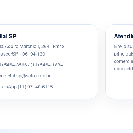
lial SP
Atendi
a Adolfo Marchioli, 264 - km18 -
Envie su
asco/SP - 06194-130
principa
comercia
1) 5464-3566 / (11) 5464-1834
necessid
mercial.sp@soio.com.br
atsApp (11) 97140-6115