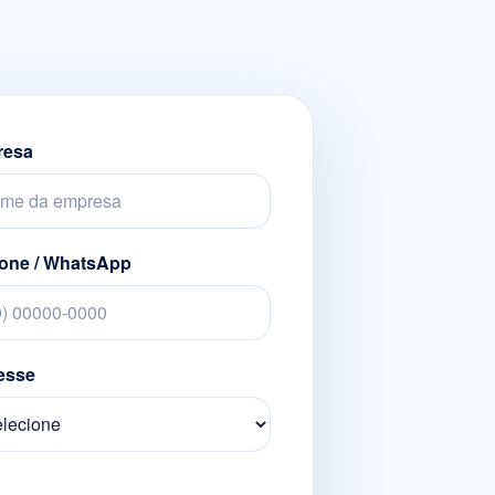
resa
fone / WhatsApp
resse